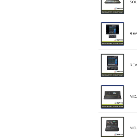
SOU
RE
RE
MI
MI