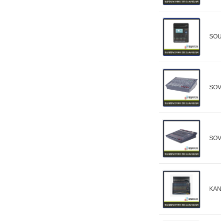
SO
SO
SO
KA