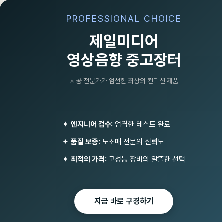
PROFESSIONAL CHOICE
제일미디어
영상음향 중고장터
시공 전문가가 엄선한 최상의 컨디션 제품
믹서
ALTO
BEHRINGER (68)
✦
엔지니어 검수:
엄격한 테스트 완료
E&W (4)
✦
품질 보증:
도소매 전문의 신뢰도
ITALIAN STAGE (
조명기기/소독기/포그머신/비
대면마이크(인터콤)
✦
최적의 가격:
고성능 장비의 알뜰한 선택
LEEM
유튜브/원격수업 화상회의 녹
MYFIX (5)
음방송 PC/스마트폰/아이폰
마이크
PHONIC (9)
지금 바로 구경하기
선거유세패키지
REAL (3)
비상방송 단락보호장치