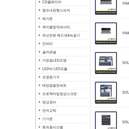
CD플레이어
YA
앰프내장형스피커
메가폰
케이블및악세사리
YA
유선전화 헤드셋&녹음기
인버터
솔라판넬
가정용LED조명
SO
LED바 LED모듈
조명등기구
태양광발전세트
SO
프로젝터및영상스크린
영상장비
전자교탁
기가폰
SO
회의용시스템