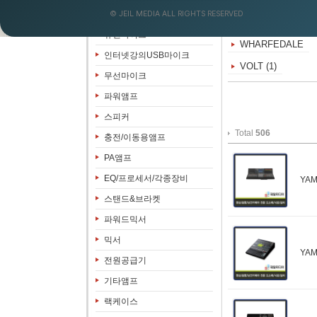
STUDIOMASTER (
© JEIL MEDIA ALL RIGHTS RESERVED
음향&영상패키지
SAMSON (8)
유선마이크
WHARFEDALE
인터넷강의USB마이크
VOLT (1)
무선마이크
파워앰프
스피커
Total
506
충전/이동용앰프
PA앰프
EQ/프로세서/각종장비
YA
스탠드&브라켓
파워드믹서
믹서
YA
전원공급기
기타앰프
랙케이스