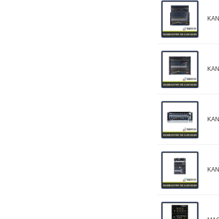
KA
KA
KA
KA