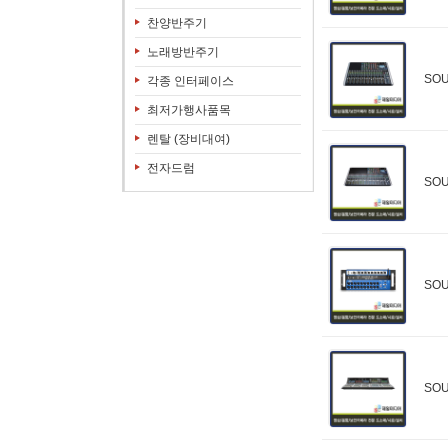
찬양반주기
노래방반주기
SO
각종 인터페이스
최저가행사품목
렌탈 (장비대여)
전자드럼
SO
SO
SOU