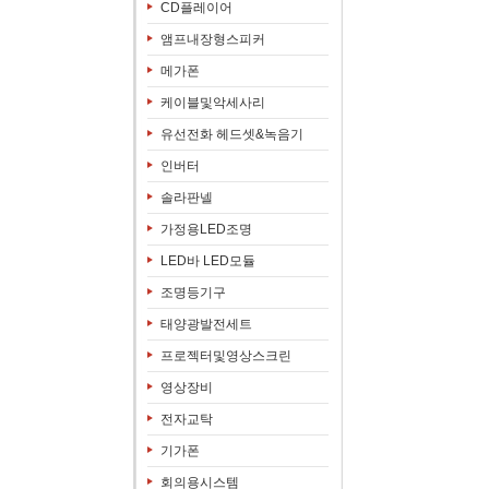
CD플레이어
앰프내장형스피커
메가폰
케이블및악세사리
유선전화 헤드셋&녹음기
인버터
솔라판넬
가정용LED조명
LED바 LED모듈
조명등기구
태양광발전세트
프로젝터및영상스크린
영상장비
전자교탁
기가폰
회의용시스템