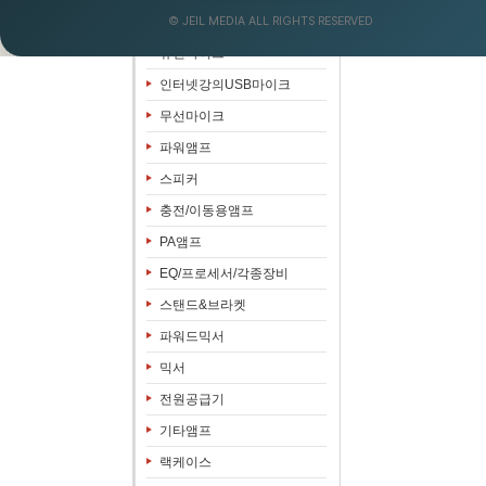
© JEIL MEDIA ALL RIGHTS RESERVED
음향&영상패키지
유선마이크
인터넷강의USB마이크
무선마이크
파워앰프
스피커
충전/이동용앰프
PA앰프
EQ/프로세서/각종장비
스탠드&브라켓
파워드믹서
믹서
전원공급기
기타앰프
랙케이스