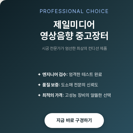
PROFESSIONAL CHOICE
제일미디어
영상음향 중고장터
시공 전문가가 엄선한 최상의 컨디션 제품
WHARFEDAL
Total
0
✦
엔지니어 검수:
엄격한 테스트 완료
✦
품질 보증:
도소매 전문의 신뢰도
조명기기/소독기/포그머신/비
대면마이크(인터콤)
✦
최적의 가격:
고성능 장비의 알뜰한 선택
유튜브/원격수업 화상회의 녹
음방송 PC/스마트폰/아이폰
마이크
지금 바로 구경하기
선거유세패키지
비상방송 단락보호장치