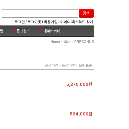
로그인 /
로그아웃 /
회원가입 /
아이디/패스워드 찾기
>
>
Home
믹서
PRESONUS
|
|
낮은가격
높은가격
브랜드순
5,270,000원
864,000원