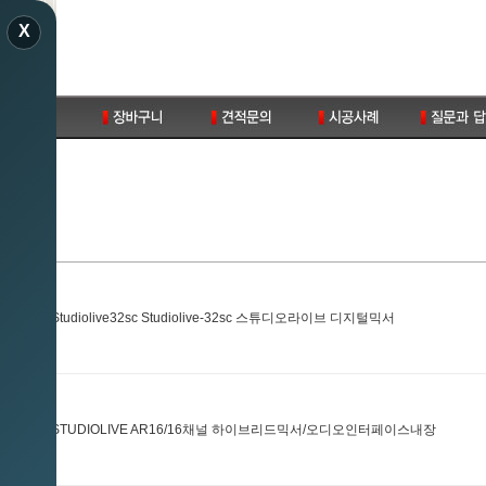
X
SONUS Studiolive32sc Studiolive-32sc 스튜디오라이브 디지털믹서
ESONUS/STUDIOLIVE AR16/16채널 하이브리드믹서/오디오인터페이스내장