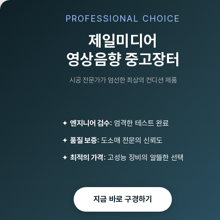
PROFESSIONAL CHOICE
제일미디어
영상음향 중고장터
시공 전문가가 엄선한 최상의 컨디션 제품
PRESONUS
Total
8
✦
엔지니어 검수:
엄격한 테스트 완료
✦
품질 보증:
도소매 전문의 신뢰도
PRE
조명기기/소독기/포그머신/비
대면마이크(인터콤)
✦
최적의 가격:
고성능 장비의 알뜰한 선택
유튜브/원격수업 화상회의 녹
음방송 PC/스마트폰/아이폰
마이크
PR
지금 바로 구경하기
선거유세패키지
비상방송 단락보호장치