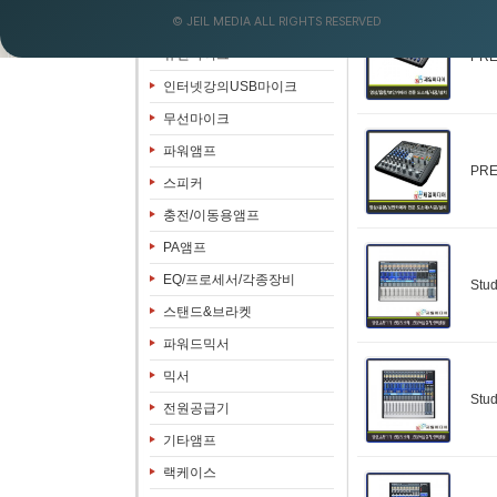
© JEIL MEDIA ALL RIGHTS RESERVED
음향&영상패키지
유선마이크
PR
인터넷강의USB마이크
무선마이크
파워앰프
PR
스피커
충전/이동용앰프
PA앰프
EQ/프로세서/각종장비
Stu
스탠드&브라켓
파워드믹서
믹서
Stu
전원공급기
기타앰프
랙케이스