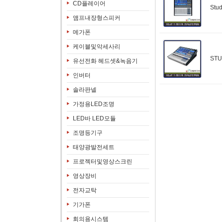
CD플레이어
Stu
앰프내장형스피커
메가폰
케이블및악세사리
STU
유선전화 헤드셋&녹음기
인버터
솔라판넬
가정용LED조명
LED바 LED모듈
조명등기구
태양광발전세트
프로젝터및영상스크린
영상장비
전자교탁
기가폰
회의용시스템