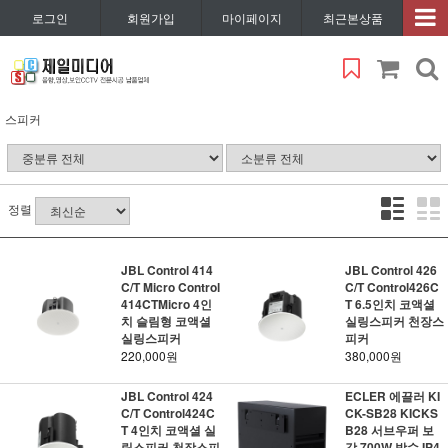
로그인
회원가입
마이페이지
최근본상품
스피커
정렬
JBL Control 414
JBL Control 426
C/T Micro Control
C/T Control426C
414CTMicro 4인
T 6.5인치 코액셜
치 슬림형 코액셜
실링스피커 천장스
실링스피커
피커
220,000원
380,000원
JBL Control 424
ECLER 에끌러 KI
C/T Control424C
CK-SB28 KICKS
T 4인치 코액셜 실
B28 서브우퍼 보
링스피커 천장스피
강 700W 방수 IP4