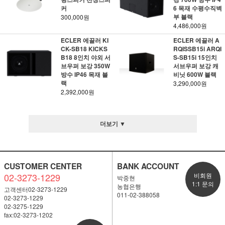
커
6 목재 수평수직벽
부 블랙
300,000원
4,486,000원
ECLER 에끌러 KI
ECLER 에끌러 A
CK-SB18 KICKS
RQISSB15i ARQI
B18 8인치 야외 서
S-SB15i 15인치
브우퍼 보강 350W
서브우퍼 보강 캐
방수 IP46 목재 블
비닛 600W 블랙
랙
3,290,000원
2,392,000원
더보기 ▼
CUSTOMER CENTER
BANK ACCOUNT
02-3273-1229
비회원
박중현
1:1 문의
농협은행
고객센터02-3273-1229
011-02-388058
02-3273-1229
02-3275-1229
fax:02-3273-1202