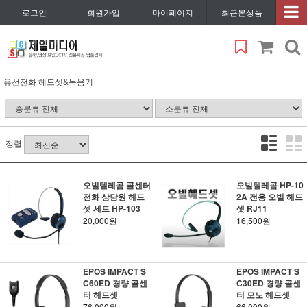
로그인
회원가입
마이페이지
최근본상품
유선전화 헤드셋&녹음기
정렬
오빌텔레콤 콜센터
오빌텔레콤 HP-10
전화 상담원 헤드
2A 전용 오빌 헤드
셋 세트 HP-103
셋 RJ11
20,000원
16,500원
EPOS IMPACT S
EPOS IMPACT S
C60ED 경량 콜센
C30ED 경량 콜센
터 헤드셋
터 모노 헤드셋
76,000원
66,000원