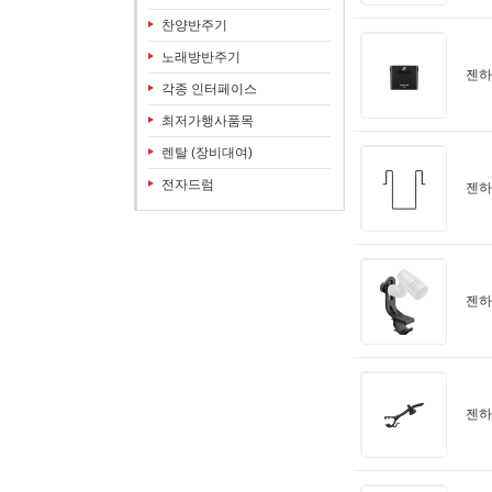
찬양반주기
노래방반주기
젠하이
각종 인터페이스
최저가행사품목
렌탈 (장비대여)
전자드럼
젠하이
젠하이
젠하