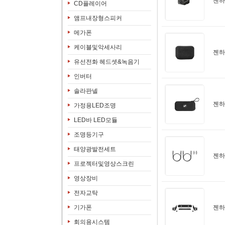
젠하이
CD플레이어
앰프내장형스피커
메가폰
케이블및악세사리
젠하
유선전화 헤드셋&녹음기
인버터
솔라판넬
젠하
가정용LED조명
LED바 LED모듈
조명등기구
태양광발전세트
젠하
프로젝터및영상스크린
영상장비
전자교탁
기가폰
젠하
회의용시스템