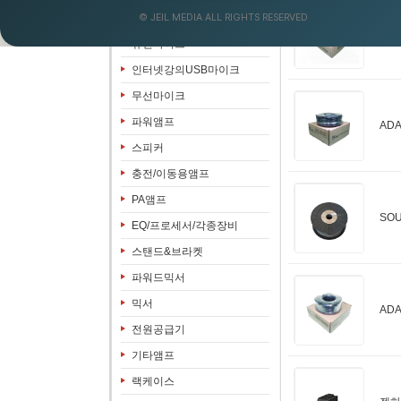
© JEIL MEDIA ALL RIGHTS RESERVED
음향&영상패키지
AD
유선마이크
인터넷강의USB마이크
무선마이크
파워앰프
AD
스피커
충전/이동용앰프
PA앰프
SO
EQ/프로세서/각종장비
스탠드&브라켓
파워드믹서
믹서
AD
전원공급기
기타앰프
랙케이스