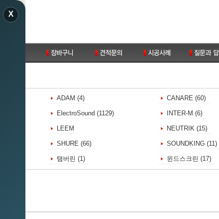
X
리
ADAM (4)
CANARE (60)
ElectroSound (1129)
INTER-M (6)
LEEM
NEUTRIK (15)
0)
SHURE (66)
SOUNDKING (11)
탬버린 (1)
윈드스크린 (17)