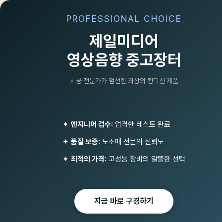
PROFESSIONAL CHOICE
제일미디어
영상음향 중고장터
시공 전문가가 엄선한 최상의 컨디션 제품
케이블및악세사
AEPEL (1)
E&W
✦
엔지니어 검수:
엄격한 테스트 완료
KARAK
✦
품질 보증:
도소매 전문의 신뢰도
SENNHEISER (13
조명기기/소독기/포그머신/비
대면마이크(인터콤)
✦
최적의 가격:
고성능 장비의 알뜰한 선택
보야 (15)
유튜브/원격수업 화상회의 녹
음방송 PC/스마트폰/아이폰
마이크
지금 바로 구경하기
선거유세패키지
Total
1476
비상방송 단락보호장치