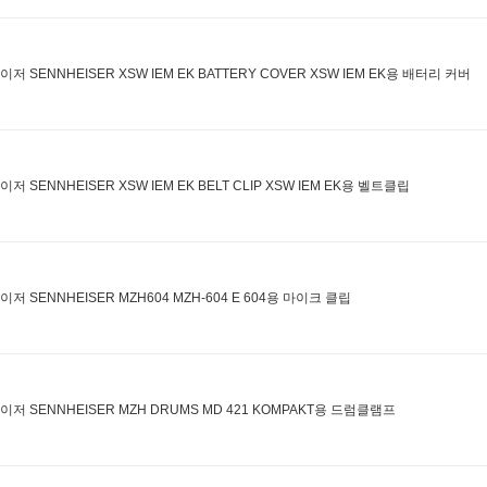
저 SENNHEISER XSW IEM EK BATTERY COVER XSW IEM EK용 배터리 커버
저 SENNHEISER XSW IEM EK BELT CLIP XSW IEM EK용 벨트클립
저 SENNHEISER MZH604 MZH-604 E 604용 마이크 클립
이저 SENNHEISER MZH DRUMS MD 421 KOMPAKT용 드럼클램프