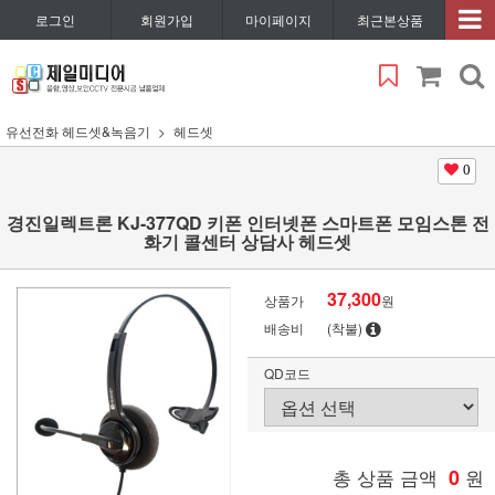
로그인
회원가입
마이페이지
최근본상품
유선전화 헤드셋&녹음기
헤드셋
0
경진일렉트론 KJ-377QD 키폰 인터넷폰 스마트폰 모임스톤 전
화기 콜센터 상담사 헤드셋
37,300
상품가
원
배송비
(착불)
QD코드
총 상품 금액
0
원