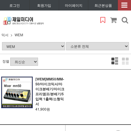
로그인
회원가입
마이페이지
최근본상품
믹서
WEM
정렬
[WEM]MM50/MM-
50/마이크믹서/마
이크분배기/마이크
프리앰프/분배기/5
입력 1출력/소형믹
서
41,900원