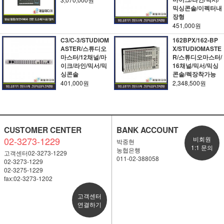
믹싱콘솔/이펙터내
장형
451,000원
C3/C-3/STUDIOM
162BPX/162-BP
ASTER/스튜디오
X/STUDIOMASTE
마스터/12채널/마
R/스튜디오마스터/
이크/라인/믹서/믹
16채널/믹서/믹싱
싱콘솔
콘솔/렉장착가능
401,000원
2,348,500원
CUSTOMER CENTER
BANK ACCOUNT
02-3273-1229
비회원
박중현
1:1 문의
농협은행
고객센터02-3273-1229
011-02-388058
02-3273-1229
02-3275-1229
fax:02-3273-1202
고객센터
연결하기