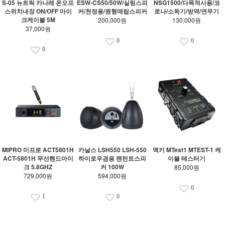
S-05 뉴트릭 카나레 온오프
ESW-CS50/50W/실링스피
NSG1500/다목적사용/코
스위치내장 ON/OFF 마이
커/천정용/원형매립스피커
로나/소독기/방역/연무기
크케이블 5M
200,000원
130,000원
37,000원
0
0
0
MIPRO 미프로 ACT5801H
카날스 LSH550 LSH-550
맥키 MTest1 MTEST-1 케
ACT-5801H 무선핸드마이
하이로우겸용 팬턴트스피
이블 테스터기
크 5.8GHZ
커 100W
85,000원
729,000원
594,000원
0
1
0