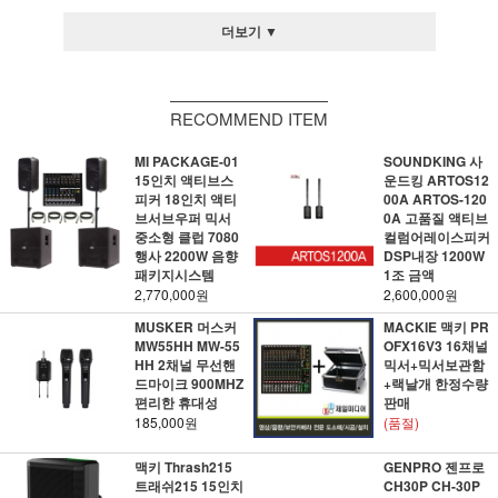
더보기 ▼
RECOMMEND ITEM
MI PACKAGE-01
SOUNDKING 사
15인치 액티브스
운드킹 ARTOS12
피커 18인치 액티
00A ARTOS-120
브서브우퍼 믹서
0A 고품질 액티브
중소형 클럽 7080
컬럼어레이스피커
행사 2200W 음향
DSP내장 1200W
패키지시스템
1조 금액
2,770,000원
2,600,000원
MUSKER 머스커
MACKIE 맥키 PR
MW55HH MW-55
OFX16V3 16채널
HH 2채널 무선핸
믹서+믹서보관함
드마이크 900MHZ
+랙날개 한정수량
편리한 휴대성
판매
185,000원
(품절)
맥키 Thrash215
GENPRO 젠프로
트래쉬215 15인치
CH30P CH-30P